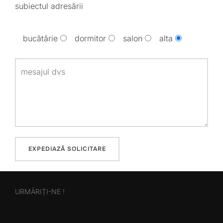
subiectul adresării
bucătărie
dormitor
salon
alta
URMĂRIȚI-NE !