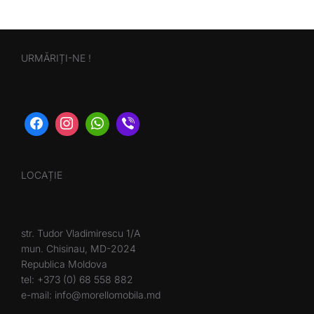
URMĂRIȚI-NE !
LOCAȚIE
str. Tudor Vladimirescu 1/A
mun. Chisinau, MD-2024
Republica Moldova
tel: +373 (0) 68 558 882
e-mail: info@morellomobila.md